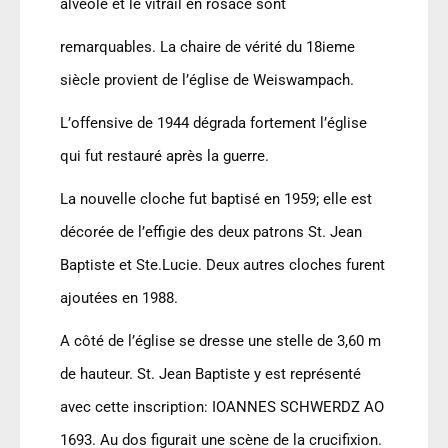
alvéolé et le vitrail en rosace sont
remarquables. La chaire de vérité du 18ieme
siècle provient de l’église de Weiswampach.
L
’
offensive de 1944 dégrada fortement l’église
qui fut restauré après la guerre.
La nouvelle cloche fut baptisé en 1959; elle est
décorée de l
’
effigie des deux patrons St. Jean
Baptiste et Ste.Lucie. Deux autres cloches furent
ajoutées en 1988.
A côté de l’église se dresse une stelle de 3,60 m
de hauteur. St. Jean Baptiste y est représenté
avec cette inscription: IOANNES SCHWERDZ AO
1693. Au dos figurait une scène de la crucifixion.