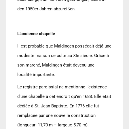
den 1950er Jahren abzureißen.
L
’
ancienne chapelle
Il est probable que Maldingen possédait déjá une
modeste maison de culte au XIe siècle. Grâce à
son marché, Maldingen était devenu une
localité importante.
Le registre paroissial ne mentionne l
’
existence
d
’
une chapelle à cet endroit qu
’
en 1688. Elle était
dédiée à St.-Jean Baptiste. En 1776 elle fut
remplacée par une nouvelle construction
(longueur: 11,70 m – largeur: 5,70 m).