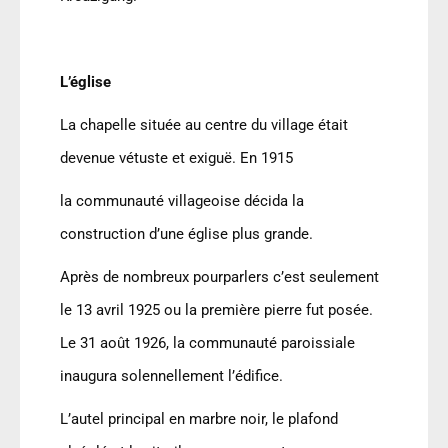
L’église
La chapelle située au centre du village était
devenue vétuste et exiguë. En 1915
la communauté villageoise décida la
construction d
’
une église plus grande.
Après de nombreux pourparlers c
’
est seulement
le 13 avril 1925 ou la première pierre fut posée.
Le 31 août 1926, la communauté paroissiale
inaugura solennellement l’édifice.
L
’
autel principal en marbre noir, le plafond