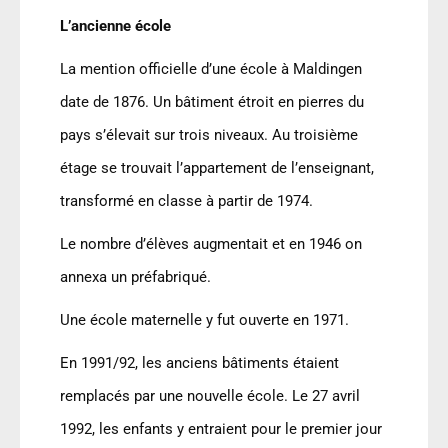
L
’
ancienne école
La mention officielle d
’
une école à Maldingen
date de 1876. Un bâtiment étroit en pierres du
pays s’élevait sur trois niveaux. Au troisième
étage se trouvait l
’
appartement de l
’
enseignant,
transformé en classe à partir de 1974.
Le nombre d’élèves augmentait et en 1946 on
annexa un préfabriqué.
Une école maternelle y fut ouverte en 1971.
En 1991/92, les anciens bâtiments étaient
remplacés par une nouvelle école. Le 27 avril
1992, les enfants y entraient pour le premier jour