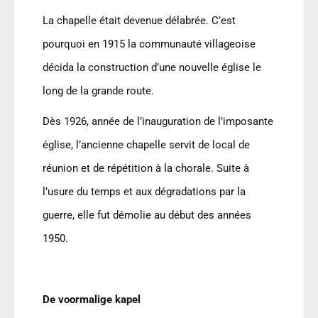
La chapelle était devenue délabrée. C
’
est
pourquoi en 1915 la communauté villageoise
décida la construction d
’
une nouvelle église le
long de la grande route.
Dès 1926, année de l
’
inauguration de l
’
imposante
église, l
’
ancienne chapelle servit de local de
réunion et de répétition à la chorale. Suite à
l
’
usure du temps et aux dégradations par la
guerre, elle fut démolie au début des années
1950.
De voormalige kapel