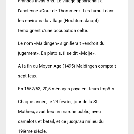
grandes invasions. Le village appartenait à
l
’
ancienne «Cour de Thommen». Les tumuli dans
les environs du village (Hochtumsknopf)
témoignent d
’
une occupation celte.
Le nom «Maldingen» signifierait «endroit du
jugement». En platois, il se dit «Molje».
A la fin du Moyen Âge (1495) Maldingen comptait
sept feux.
En 1552/53, 20,5 ménages payaient leurs impôts.
Chaque année, le 24 février, jour de la St.
Mathieu, avait lieu un marché public, avec
camelots et bétail, et ce jusqu
’
au milieu du
19ième siècle.