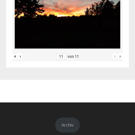
«
‹
›
»
von
11
Archiv