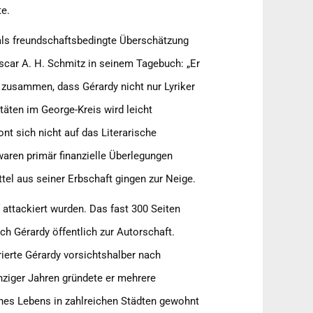
te.
als freundschaftsbedingte Überschätzung
 Oscar A. H. Schmitz in seinem Tagebuch: „Er
it zusammen, dass Gérardy nicht nur Lyriker
täten im George-Kreis wird leicht
nt sich nicht auf das Literarische
 waren primär finanzielle Überlegungen
el aus seiner Erbschaft gingen zur Neige.
f attackiert wurden. Das fast 300 Seiten
ch Gérardy öffentlich zur Autorschaft.
rierte Gérardy vorsichtshalber nach
anziger Jahren gründete er mehrere
eines Lebens in zahlreichen Städten gewohnt