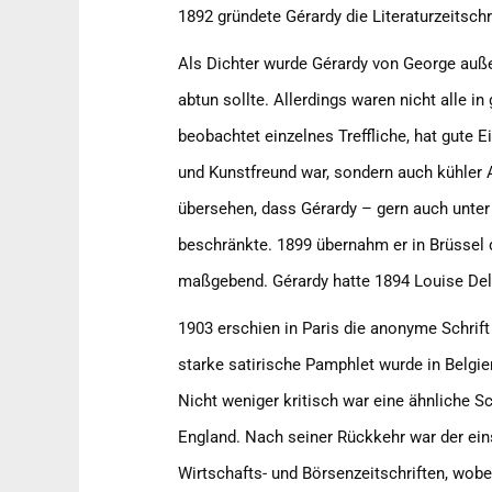
1892 gründete Gérardy die Literaturzeitschr
Als Dichter wurde Gérardy von George auße
abtun sollte. Allerdings waren nicht alle i
beobachtet einzelnes Treffliche, hat gute E
und Kunstfreund war, sondern auch kühler A
übersehen, dass Gérardy – gern auch unter 
beschränkte. 1899 übernahm er in Brüssel d
maßgebend. Gérardy hatte 1894 Louise Delv
1903 erschien in Paris die anonyme Schrift 
starke satirische Pamphlet wurde in Belgien
Nicht weniger kritisch war eine ähnliche S
England. Nach seiner Rückkehr war der einst
Wirtschafts- und Börsenzeitschriften, wobe