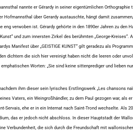
nnsthal nannte er Gérardy in seiner eigentümlichen Orthographie tre
er Hofmannsthal über Gerardy austauschte, hängt damit zusammen,
e eng verwoben ist. Gérardy gehörte in den 1890er Jahren zu den H
ie Kunst“ und zum innersten Zirkel des berühmten „George-Kreises“.
rardys Manifest über „GEISTIGE KUNST“ gilt geradezu als Programm 
 den dichtern die sich hier vereinigt haben nicht die leeren oder un
emphatischen Worten: „Sie sind keine sittenprediger und lieben nur
nachdem ihm dieser sein lyrisches Erstlingswerk „Les chansons naï
seines Vaters, ein Weingroßhändler, zu dem Paul gezogen war, als er
t-Servais, ehe er in ein Internat nach Saint-Trond wechselte. Als 2
tudium, das er jedoch nicht abschloss. In dieser Hauptstadt der Wall
ne Verbundenheit, die sich durch die Freundschaft mit wallonischen K