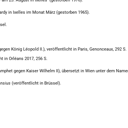
 am 23. August in Ixelles (gestorben 1976).
ardy in Ixelles im Monat März (gestorben 1965).
sel.
gen König Léopold II.), veröffentlicht in Paris, Genonceaux, 292 S.
t in Orléans 2017, 256 S.
phet gegen Kaiser Wilhelm II), übersetzt in Wien unter dem Name
ensius
(veröffentlicht in Brüssel).