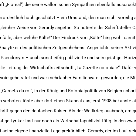
ift „Floréal“, die seine wallonischen Sympathien ebenfalls ausdrück
rordentlich hoch geschätzt – ein Umstand, den man nicht voreilig 
n gleicher Weise von Gérardy angetan. So notierte der Schriftsteller
infälle, aber welche Kälte!“ Der Eindruck von „Kälte“ hing wohl dam
nalytiker des politischen Zeitgeschehens. Angesichts seiner Aktivi
Pseudonym – auch sonst eifrig publizierte und sein geistiger Horizo
ie Leitung der Wirtschaftszeitschrift „La Gazette coloniale“. Dafür
oie geheiratet und war mehrfacher Familienvater geworden; die Mitt
„Carnets du roi“, in der König und Kolonialpolitik von Belgien schar
 verboten, löste aber dort einen Skandal aus; erst 1908 bekannte si
chrift gegen den deutschen Kaiser. Als der Weltkrieg ausbrach, emig
ige Lyriker fast nur noch als Wirtschaftspublizist tätig. In den zw
i seine eigene finanzielle Lage prekär blieb. Gérardy, der im Lauf s