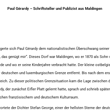
Paul Gérardy
– Schriftsteller und Publizist aus Maldingen
igerte sich Paul Gérardy dem nationalistischen Überschwang seiner Z
 das genügt mir“. Dieses Dorf war Maldingen, wo er 1870 als Sohn
 und wo er seine Kinderjahre verbracht hatte. Der kleine ostbelgis
er deutschen und luxemburgischen Grenze entfernt. Bis nach dem ers
eich. Zu dieser politischen Grenzsituation kam die Lage zwischen
y, der zunächst Eifler Platt gelernt hatte, sprach und schrieb spä
zwischen französischem und deutschem Kulturraum.
ete der Dichter Stefan George, einer der hellsten Sterne der deut